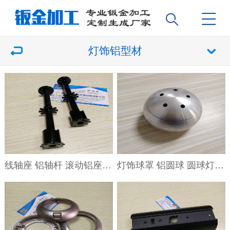
灯饰铝型材
线轴座 铝轴杆 滚动铝座 固定线圈轴
灯饰球罩 铝圆球 圆球灯罩 铝球灯罩壳