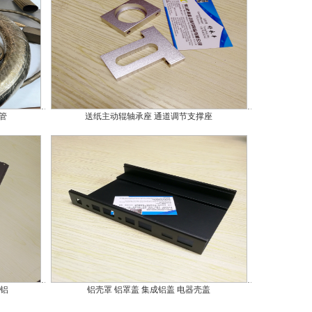
管
送纸主动辊轴承座 通道调节支撑座
 铝
铝壳罩 铝罩盖 集成铝盖 电器壳盖