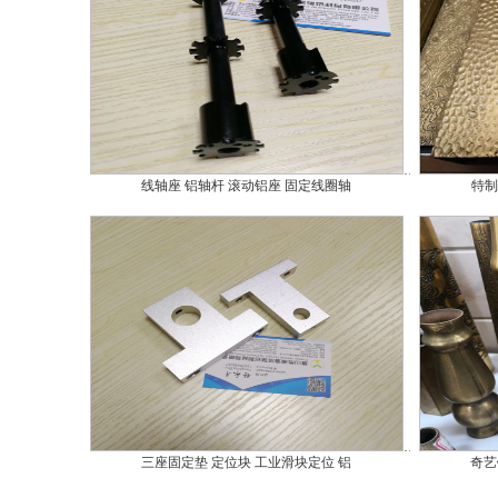
线轴座 铝轴杆 滚动铝座 固定线圈轴
特制
三座固定垫 定位块 工业滑块定位 铝
奇艺