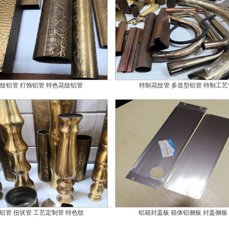
纹铝管 灯饰铝管 特色花纹铝管
特制花纹管 多造型铝管 特制工艺
铝管 扭状管 工艺定制管 特色纹
铝箱封盖板 箱体铝侧板 封盖侧板