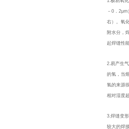
1.极易氧
－0．2μ
右）。氧化
附水分，
起焊缝性
2.易产
的氢，当
氢的来源
相对湿度超
3.焊缝
较大的焊