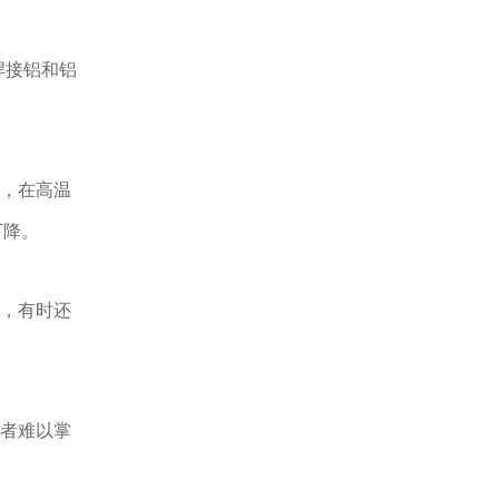
焊接铝和铝
），在高温
下降。
形，有时还
作者难以掌