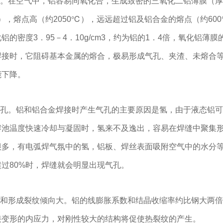
化。在空气中，铝容易同氧化合，生成致密的三氧化二铝薄膜（厚
m），熔点高（约2050℃），远远超过铝及铝合金的熔点（约60
铝的密度3．95－4．10g/cm3，约为铝的1．4倍，氧化铝薄
焊接时，它阻碍基本金属的熔合，极易形成气孔、夹渣、未熔合
能下降。
生气孔。铝和铝合金焊接时产生气孔的主要原因是氢，由于液态铝
熔池温度快速冷却与凝固时，氢来不及逸出，容易在焊缝中聚集
很多，有电弧焊气氛中的氢，铝板、焊丝表面吸附空气中的水分
过80%时，焊缝就会明显出现气孔。
变形和形成裂纹倾向大。铝的线膨胀系数和结晶收缩率约比钢大两
接变形的内应力，对刚性较大的结构将促使热裂纹的产生。