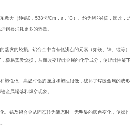
热系数大（纯铝0．538卡/Cm．s．℃）。约为钢的4倍，因此，
比焊钢要消耗更多的热量。
元素的蒸发的烧损。铝合金中含有低沸点的元素（如镁、锌、锰等
下，极易蒸发烧损，从而改变焊缝金属的化学成分，使焊缝性能
强度和塑性低。高温时铝的强度和塑性很低，破坏了焊缝金属的成
焊缝金属塌落和焊穿现象。
彩变化。铝及铝合金从固态转为液态时，无明显的颜色变化，使操
度。