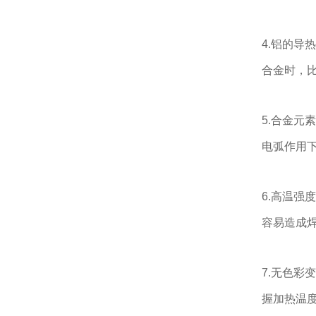
4.铝的导
合金时，
5.合金
电弧作用
6.高温
容易造成
7.无色
握加热温