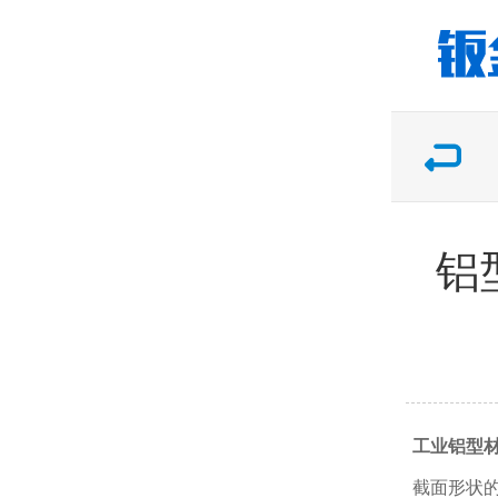
铝
工业铝型
截面形状