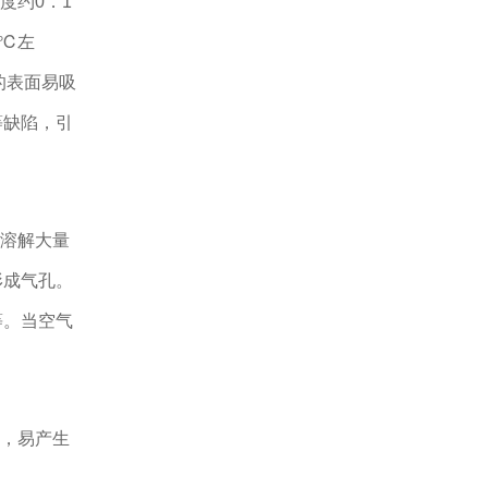
度约0．1
0℃左
膜的表面易吸
等缺陷，引
可溶解大量
形成气孔。
等。当空气
倍，易产生